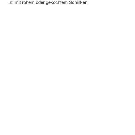
🍖 mit rohem oder gekochtem Schinken
🍳 mit Rührei
🐷 mit Schweinelende
🐟 mit Zanderfilet
🍗 Gebratenes Hähnchen mit grünem Spargel und Penne in
Spargelrahmsauce
🍳 Daruper „Egg Benedict“
Weizen-Toastis mit gebeiztem Lachs, mariniertem
Stangenspargel, pochiertem Ei und Sauce Hollandaise
jetzt Special-Karte ansehen
Aktuelle
Nachrichten